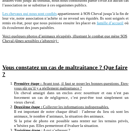
affaires vont jusqu’au tribunal, nous nous constituons partie civile.
En aucun cas
l’association ne se substitue à ces organismes publics.
Les chevaux qui nous sont confiés
appartiennent à
SOS
Cheval jusqu’à la fin de
leur vie, notre association n’achète ni ne revend ses équidés.
Ils sont soignés et
remis en état, pour que nous puisions ensuite les placer en
famille d’accueil
où
ils écouleront des jours paisibles.
Voici quelques photos d’animaux récupérés, illustrant le combat que mène SOS
Cheval
(âmes sensibles s’abstenir)
:
Vous constatez un cas de maltraitance ? Que faire
?
Première étape :
Avant tout, il faut se poser les bonnes questions. Etes-
vous sûr qu’il y a réellement maltraitance ?
Un cheval amaigri dans un enclos avec nourriture et eau n’est pas
forcement un cas de négligence, c’est peut-être tout simplement un
vieux cheval.
Deuxième étape :
Collecter les informations indispensables.
Il est important de noter chaque détail : l’adresse du lieu où sont les
animaux, le nombre d’animaux, la situation des animaux.
Si la prise de photo est possible sans rentrer sur les terrains privés,
n’hésitez pas. Elles permettront d’évaluer la situation.
Troisième étape :
A qui s’adresser ?