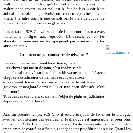
maltraitance sur équidés,
qu’elle soit active ou passive.
La
maltraitance envers un animal, est le fait de faire subir à un
animal, domestique, apprivoisé ou tenu en captivité, un acte
visant à le faire souffrir, que ce soit par le biais de coups, de
blessures ou simplement de négligence.
L’association SOS Cheval se doit de lutter contre les mauvais
traitements infligés aux équidés. L’inconscience et les
aberrations humaines ne les épargnent pas, comme tous les
autres animaux.
Comment ne pas combattre de tels abus ?
Les exemples peuvent sembler extrême, mais :
– un cheval qui meurt de faim, c’est inadmissible !
– un cheval entravé par des chaînes blessantes ou attaché avec
cinquante centimètres de lien sans eau, c’est atroce !
– un cheval traîné par un tracteur à même le sol laissant un
goudron ensanglanté derrière lui et une peau déchirée, c’est
l’horreur !
Tous ces cas sont vrais, et ont fait l’objet de plaintes judiciaires
déposées par SOS Cheval.
Dans un premier temps, SOS Cheval essaie toujours de favoriser le dialogue
avec les propriétaires des équidés. Si le dialogue est impossible, et pour plus
d’efficacité, SOS Cheval collabore avec d’autres associations ainsi que des
organismes de contrôles officiels, et engage une procédure judiciaire.
Quand les