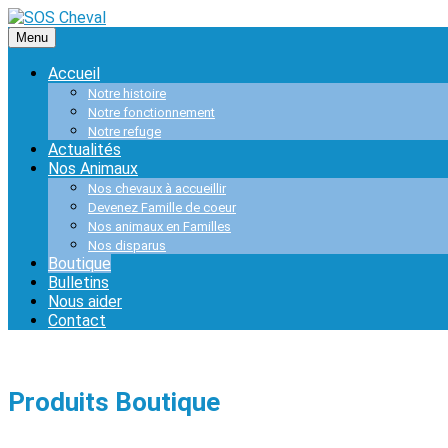
Skip
to
Menu
content
Skip
Accueil
to
content
Notre histoire
Notre fonctionnement
Notre refuge
Actualités
Nos Animaux
Nos chevaux à accueillir
Devenez Famille de coeur
Nos animaux en Familles
Nos disparus
Boutique
Bulletins
Nous aider
Contact
Produits Boutique