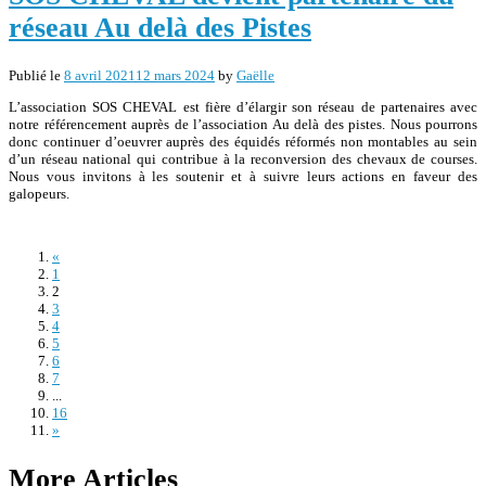
réseau Au delà des Pistes
Publié le
8 avril 2021
12 mars 2024
by
Gaëlle
L’association SOS CHEVAL est fière d’élargir son réseau de partenaires avec
notre référencement auprès de l’association Au delà des pistes. Nous pourrons
donc continuer d’oeuvrer auprès des équidés réformés non montables au sein
d’un réseau national qui contribue à la reconversion des chevaux de courses.
Nous vous invitons à les soutenir et à suivre leurs actions en faveur des
galopeurs.
«
1
2
3
4
5
6
7
...
16
»
Posts
More Articles