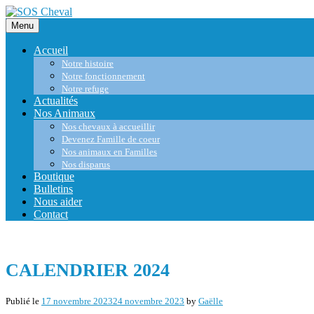
Skip
to
Menu
content
Skip
Accueil
to
content
Notre histoire
Notre fonctionnement
Notre refuge
Actualités
Nos Animaux
Nos chevaux à accueillir
Devenez Famille de coeur
Nos animaux en Familles
Nos disparus
Boutique
Bulletins
Nous aider
Contact
CALENDRIER 2024
Publié le
17 novembre 2023
24 novembre 2023
by
Gaëlle